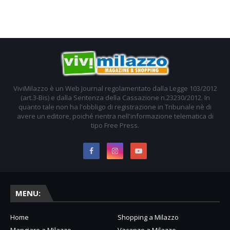
ViviMilazzo è un Web Journal regolamentato dalla Legge 103/2012
(art.3-Bis) e dalla Sentenza della Cassazione n.23230/2012. In
quanto tale non ha l'obbligo di registrazione in Tribunale nè di
avere un editore, poiché rientra nell'informazione telematica di
tipo Free Press.
MENU:
Home
Shopping a Milazzo