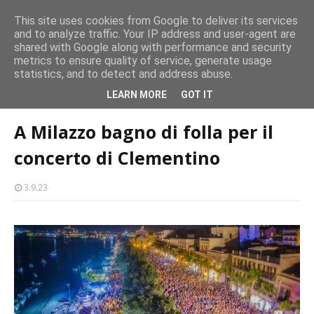
persone
This site uses cookies from Google to deliver its services
and to analyze traffic. Your IP address and user-agent are
Milazzo 28ª Sagra del Pesce a Vaccarella: il programma
shared with Google along with performance and security
EVENTI
metrics to ensure quality of service, generate usage
statistics, and to detect and address abuse.
Home page
eventi
A Milazzo bagno di folla per il concerto di
LEARN MORE
GOT IT
Clementino
A Milazzo bagno di folla per il
concerto di Clementino
3.9.23