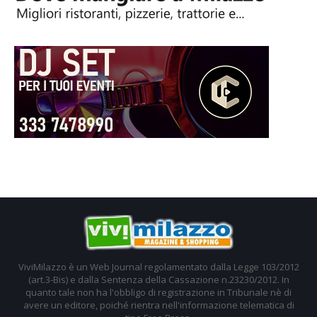
ViviMilazzo è un Web Journal regolamentato dalla Legge 103/2012
(art.3-Bis) e dalla Sentenza della Cassazione n.23230/2012. In
quanto tale non ha l'obbligo di registrazione in Tribunale nè di
avere un editore, poiché rientra nell'informazione telematica di