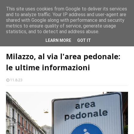
persone
This site uses cookies from Google to deliver its services
and to analyze traffic. Your IP address and user-agent are
Milazzo 28ª Sagra del Pesce a Vaccarella: il programma
shared with Google along with performance and security
EVENTI
metrics to ensure quality of service, generate usage
statistics, and to detect and address abuse.
Home page
centro storico
Milazzo, al via l'area pedonale: le ultime
LEARN MORE
GOT IT
informazioni
Milazzo, al via l'area pedonale:
le ultime informazioni
11.8.23