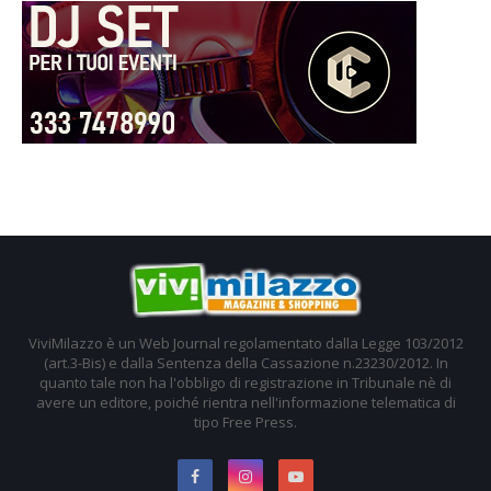
ViviMilazzo è un Web Journal regolamentato dalla Legge 103/2012
(art.3-Bis) e dalla Sentenza della Cassazione n.23230/2012. In
quanto tale non ha l'obbligo di registrazione in Tribunale nè di
avere un editore, poiché rientra nell'informazione telematica di
tipo Free Press.