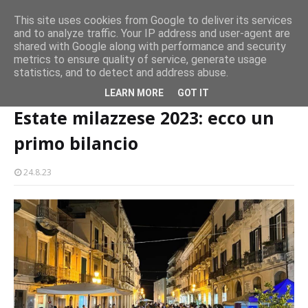
persone
This site uses cookies from Google to deliver its services
and to analyze traffic. Your IP address and user-agent are
Milazzo 28ª Sagra del Pesce a Vaccarella: il programma
shared with Google along with performance and security
EVENTI
metrics to ensure quality of service, generate usage
statistics, and to detect and address abuse.
Home page
estate
Estate milazzese 2023: ecco un primo bilancio
LEARN MORE
GOT IT
Estate milazzese 2023: ecco un
primo bilancio
24.8.23