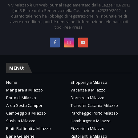
ViviMilazzo è un Web Journal regolamentato dalla Legge 103/2012
(art.3-Bis) e dalla Sentenza della Cassazione n.23230/2012. In
quanto tale non ha l'obbligo di registrazione in Tribunale nè di
avere un editore, poiché rientra nell'informazione telematica di
tipo Free Press.
MENU:
Home
Shopping a Milazzo
Mangiare a Milazzo
Vacanze a Milazzo
Porto di Milazzo
Dormire a Milazzo
Area Sosta Camper
Transfer Catania-Milazzo
Campeggio a Milazzo
Parcheggio Porto Milazzo
Sushi a Milazzo
Hamburger a Milazzo
Piatti Raffinati a Milazzo
Pizzerie a Milazzo
Bar e Gelaterie
Ristoranti a Milazzo