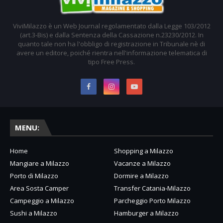
ViviMilazzo è un Web Journal regolamentato dalla Legge 103/2012
(art.3-Bis) e dalla Sentenza della Cassazione n.23230/2012. In
quanto tale non ha l'obbligo di registrazione in Tribunale nè di
avere un editore, poiché rientra nell'informazione telematica di
tipo Free Press.
MENU:
Home
Shopping a Milazzo
Mangiare a Milazzo
Vacanze a Milazzo
Porto di Milazzo
Dormire a Milazzo
Area Sosta Camper
Transfer Catania-Milazzo
Campeggio a Milazzo
Parcheggio Porto Milazzo
Sushi a Milazzo
Hamburger a Milazzo