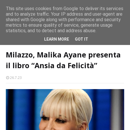
persone
This site uses cookies from Google to deliver its services
and to analyze traffic. Your IP address and user-agent are
Milazzo 28ª Sagra del Pesce a Vaccarella: il programma
shared with Google along with performance and security
EVENTI
metrics to ensure quality of service, generate usage
statistics, and to detect and address abuse.
Home page
villa vaccarino
Milazzo, Malika Ayane presenta il libro
LEARN MORE
GOT IT
“Ansia da Felicità”
Milazzo, Malika Ayane presenta
il libro “Ansia da Felicità”
26.7.23