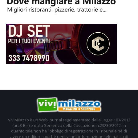
ViviMilazzo è un Web Journal regolamentato dalla Legge 103/2012
(art.3-Bis) e dalla Sentenza della Cassazione n.23230/2012. In
quanto tale non ha l'obbligo di registrazione in Tribunale nè di
avere un editore, poiché rientra nell'informazione telematica di