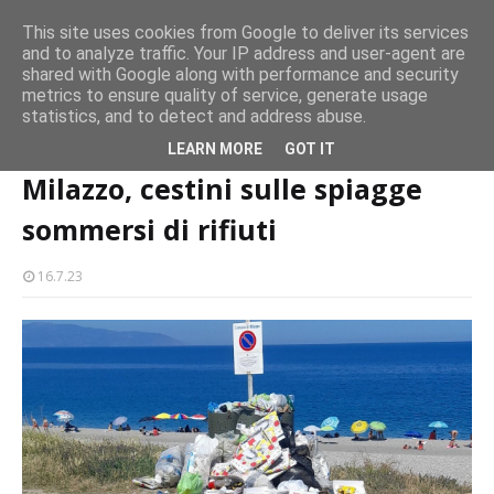
CASTELLO-MILAZZO
This site uses cookies from Google to deliver its services
and to analyze traffic. Your IP address and user-agent are
Milazzo 28ª Sagra del Pesce a Vaccarella: il programma
shared with Google along with performance and security
EVENTI
metrics to ensure quality of service, generate usage
statistics, and to detect and address abuse.
Home page
turismo
Milazzo, cestini sulle spiagge sommersi di rifiuti
LEARN MORE
GOT IT
Milazzo, cestini sulle spiagge
sommersi di rifiuti
16.7.23