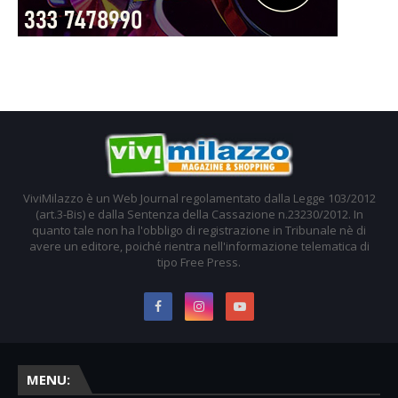
ViviMilazzo è un Web Journal regolamentato dalla Legge 103/2012
(art.3-Bis) e dalla Sentenza della Cassazione n.23230/2012. In
quanto tale non ha l'obbligo di registrazione in Tribunale nè di
avere un editore, poiché rientra nell'informazione telematica di
tipo Free Press.
MENU: