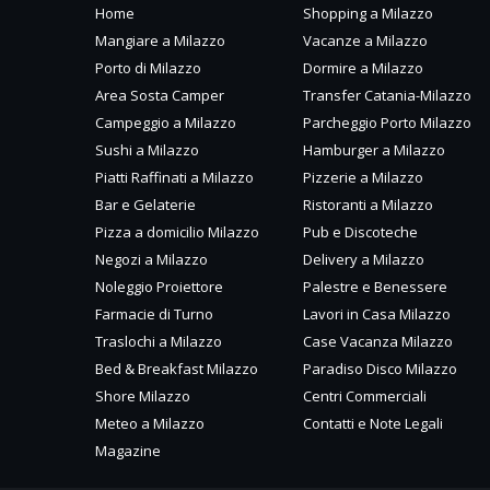
Home
Shopping a Milazzo
Mangiare a Milazzo
Vacanze a Milazzo
Porto di Milazzo
Dormire a Milazzo
Area Sosta Camper
Transfer Catania-Milazzo
Campeggio a Milazzo
Parcheggio Porto Milazzo
Sushi a Milazzo
Hamburger a Milazzo
Piatti Raffinati a Milazzo
Pizzerie a Milazzo
Bar e Gelaterie
Ristoranti a Milazzo
Pizza a domicilio Milazzo
Pub e Discoteche
Negozi a Milazzo
Delivery a Milazzo
Noleggio Proiettore
Palestre e Benessere
Farmacie di Turno
Lavori in Casa Milazzo
Traslochi a Milazzo
Case Vacanza Milazzo
Bed & Breakfast Milazzo
Paradiso Disco Milazzo
Shore Milazzo
Centri Commerciali
Meteo a Milazzo
Contatti e Note Legali
Magazine