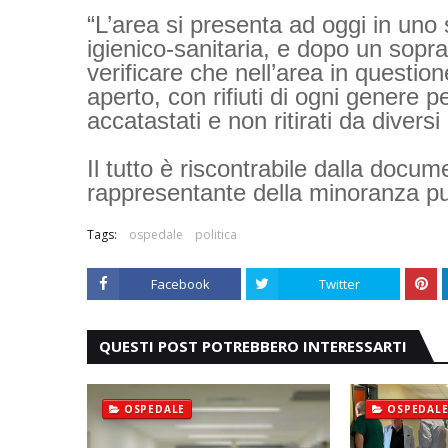
“L’area si presenta ad oggi in uno
igienico-sanitaria, e dopo un sopral
verificare che nell’area in questio
aperto, con rifiuti di ogni genere per
accatastati e non ritirati da diversi
Il tutto è riscontrabile dalla docum
rappresentante della minoranza pun
Tags:
ospedale
politica
Facebook
Twitter
QUESTI POST POTREBBERO INTERESSARTI
OSPEDALE
OSPEDAL