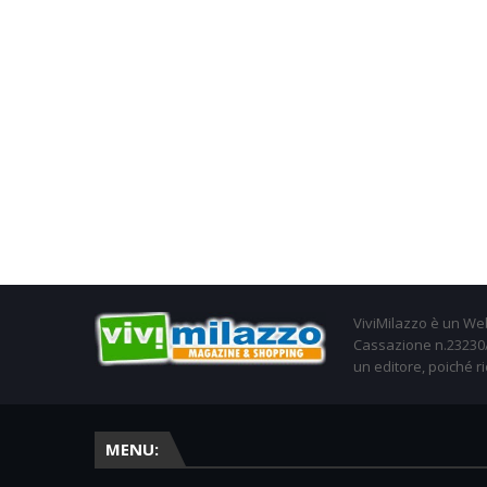
ViviMilazzo è un Web
Cassazione n.23230/2
un editore, poiché ri
MENU: