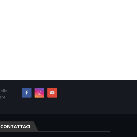
ella
ere
CONTATTACI