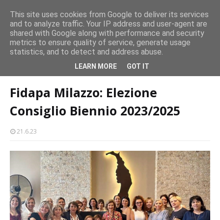
CASTELLO-MILAZZO
This site uses cookies from Google to deliver its services
and to analyze traffic. Your IP address and user-agent are
Milazzo 28ª Sagra del Pesce a Vaccarella: il programma
shared with Google along with performance and security
EVENTI
metrics to ensure quality of service, generate usage
statistics, and to detect and address abuse.
Home page
sociale
Fidapa Milazzo: Elezione Consiglio Biennio
LEARN MORE
GOT IT
2023/2025
Fidapa Milazzo: Elezione
Consiglio Biennio 2023/2025
21.6.23