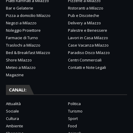
Piatti Raffinati a Milazzo
Pizzerie a Milazzo
Bar e Gelaterie
Ristoranti a Milazzo
Pizza a domicilio Milazzo
Pub e Discoteche
Negozi a Milazzo
Delivery a Milazzo
Noleggio Proiettore
Palestre e Benessere
Farmacie di Turno
Lavori in Casa Milazzo
Traslochi a Milazzo
Case Vacanza Milazzo
Bed & Breakfast Milazzo
Paradiso Disco Milazzo
Shore Milazzo
Centri Commerciali
Meteo a Milazzo
Contatti e Note Legali
Magazine
CANALI:
Attualità
Politica
Sociale
Turismo
Cultura
Sport
Ambiente
Food