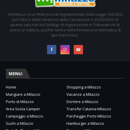
ViviMilazzo è un Web Journal regolamentato dalla Legge 103/2012
(art.3-Bis) e dalla Sentenza della Cassazione n.23230/2012. In
quanto tale non ha l'obbligo di registrazione in Tribunale nè di
avere un editore, poiché rientra nell'informazione telematica di
tipo Free Press.
MENU:
Home
Shopping a Milazzo
Mangiare a Milazzo
Vacanze a Milazzo
Porto di Milazzo
Dormire a Milazzo
Area Sosta Camper
Transfer Catania-Milazzo
Campeggio a Milazzo
Parcheggio Porto Milazzo
Sushi a Milazzo
Hamburger a Milazzo