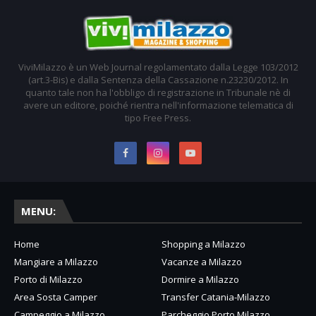
ViviMilazzo è un Web Journal regolamentato dalla Legge 103/2012
(art.3-Bis) e dalla Sentenza della Cassazione n.23230/2012. In
quanto tale non ha l'obbligo di registrazione in Tribunale nè di
avere un editore, poiché rientra nell'informazione telematica di
tipo Free Press.
MENU:
Home
Shopping a Milazzo
Mangiare a Milazzo
Vacanze a Milazzo
Porto di Milazzo
Dormire a Milazzo
Area Sosta Camper
Transfer Catania-Milazzo
Campeggio a Milazzo
Parcheggio Porto Milazzo