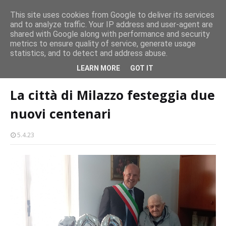
persone
This site uses cookies from Google to deliver its services
and to analyze traffic. Your IP address and user-agent are
Milazzo 28ª Sagra del Pesce a Vaccarella: il programma
shared with Google along with performance and security
EVENTI
metrics to ensure quality of service, generate usage
statistics, and to detect and address abuse.
Home page
cultura-societa
La città di Milazzo festeggia due nuovi
LEARN MORE
GOT IT
centenari
La città di Milazzo festeggia due
nuovi centenari
5.4.23