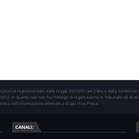
 Journal regolamentato dalla Legge 103/2012 (art.3-Bis) e dalla Sentenza d
012. In quanto tale non ha l'obbligo di registrazione in Tribunale nè di av
entra nell'informazione telematica di tipo Free Press.
CANALI: