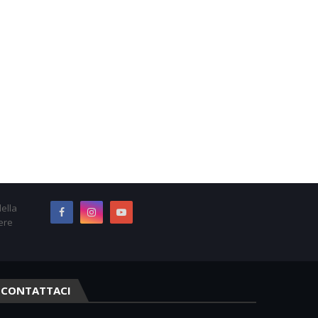
ella
ere
CONTATTACI