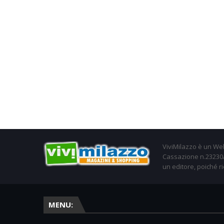
ViviMilazzo è un Web
Cassazione n.23230/2
un editore, poiché ri
MENU: