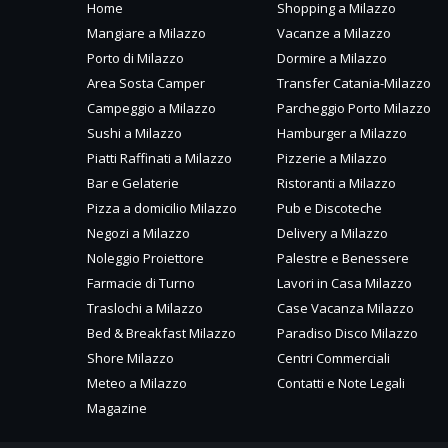
Home
Shopping a Milazzo
Mangiare a Milazzo
Vacanze a Milazzo
Porto di Milazzo
Dormire a Milazzo
Area Sosta Camper
Transfer Catania-Milazzo
Campeggio a Milazzo
Parcheggio Porto Milazzo
Sushi a Milazzo
Hamburger a Milazzo
Piatti Raffinati a Milazzo
Pizzerie a Milazzo
Bar e Gelaterie
Ristoranti a Milazzo
Pizza a domicilio Milazzo
Pub e Discoteche
Negozi a Milazzo
Delivery a Milazzo
Noleggio Proiettore
Palestre e Benessere
Farmacie di Turno
Lavori in Casa Milazzo
Traslochi a Milazzo
Case Vacanza Milazzo
Bed & Breakfast Milazzo
Paradiso Disco Milazzo
Shore Milazzo
Centri Commerciali
Meteo a Milazzo
Contatti e Note Legali
Magazine