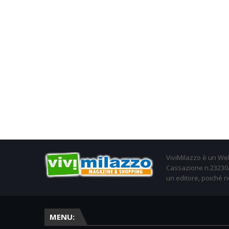
ViviMilazzo è un Web
Cassazione n.23230/2
un editore, poiché ri
MENU: