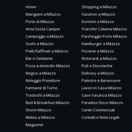
Home
Shopping a Milazzo
Mangiare a Milazzo
Vacanze a Milazzo
Porto di Milazzo
Dormire a Milazzo
Area Sosta Camper
Transfer Catania-Milazzo
Campeggio a Milazzo
Parcheggio Porto Milazzo
Sushi a Milazzo
Hamburger a Milazzo
Piatti Raffinati a Milazzo
Pizzerie a Milazzo
Bar e Gelaterie
Ristoranti a Milazzo
Pizza a domicilio Milazzo
Pub e Discoteche
Negozi a Milazzo
Delivery a Milazzo
Noleggio Proiettore
Palestre e Benessere
Farmacie di Turno
Lavori in Casa Milazzo
Traslochi a Milazzo
Case Vacanza Milazzo
Bed & Breakfast Milazzo
Paradiso Disco Milazzo
Shore Milazzo
Centri Commerciali
Meteo a Milazzo
Contatti e Note Legali
Magazine