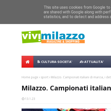
Home
Shopping
Food
Vacanze
B & B
Case Vaca
This site uses cookies from Google to d
Concerto all’Alba a Milazzo con oltre 
are shared with Google along with perf
NEWS:
statistics, and to detect and address 
Milazzo 28ª Sagra del Pesce a Vaccare
📝 CULTURA-SOCIETA'
✍ ATTUALITA'
Home page
sport
Milazzo. Campionati italiani di marcia, i det
Milazzo. Campionati italiani
13.1.23