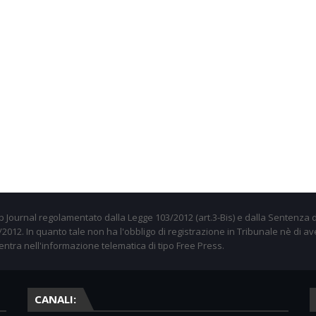
 Journal regolamentato dalla Legge 103/2012 (art.3-Bis) e dalla Sentenza d
012. In quanto tale non ha l'obbligo di registrazione in Tribunale nè di av
entra nell'informazione telematica di tipo Free Press.
CANALI: