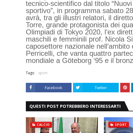
tecnico-scientifico dal titolo “Nuov
sportivo”, in programma sabato 28
avrà, tra gli illustri relatori, il dir
Torre, grande protagonista dei quattr
Olimpiadi di Tokyo 2020, l’ex diret
maschili e femminili prof. Nicola Si
caposettore nazionale nell’ambito d
Perricelli, che vanta quattro parte
mondiale a Göteborg ‘95 e il bronz
Tags:
sport
Facebook
Twitter
QUESTI POST POTREBBERO INTERESSARTI
CALCIO
SPORT