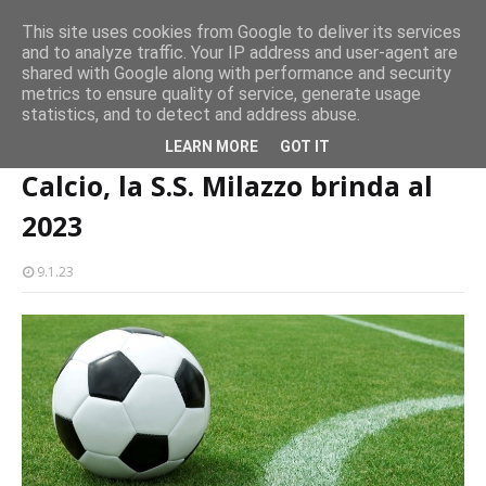
persone
This site uses cookies from Google to deliver its services
and to analyze traffic. Your IP address and user-agent are
Milazzo 28ª Sagra del Pesce a Vaccarella: il programma
shared with Google along with performance and security
EVENTI
metrics to ensure quality of service, generate usage
statistics, and to detect and address abuse.
Home page
sport
Calcio, la S.S. Milazzo brinda al 2023
LEARN MORE
GOT IT
Calcio, la S.S. Milazzo brinda al
2023
9.1.23