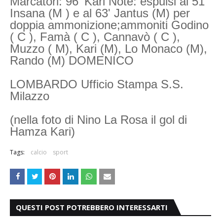
Marcatori: 96' Kari Note: espulsi al 51'
Insana (M ) e al 63' Jantus (M) per
doppia ammonizione;ammoniti Godino
( C ), Famà ( C ), Cannavò ( C ),
Muzzo ( M), Kari (M), Lo Monaco (M),
Rando (M) DOMENICO
LOMBARDO Ufficio Stampa S.S.
Milazzo
(nella foto di Nino La Rosa il gol di
Hamza Kari)
Tags:
calcio
sport
QUESTI POST POTREBBERO INTERESSARTI