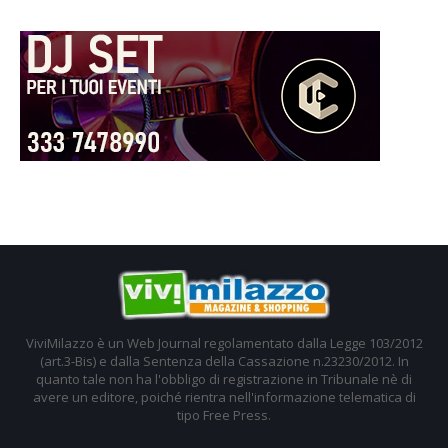
ViviMilazzo è un Web Journal regolamentato dalla Legge 103/2012
(art.3-Bis) e dalla Sentenza della Cassazione n.23230/2012. In
quanto tale non ha l'obbligo di registrazione in Tribunale nè di
avere un editore, poiché rientra nell'informazione telematica di
tipo Free Press.