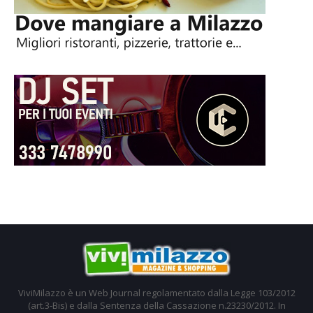
ViviMilazzo è un Web Journal regolamentato dalla Legge 103/2012
(art.3-Bis) e dalla Sentenza della Cassazione n.23230/2012. In