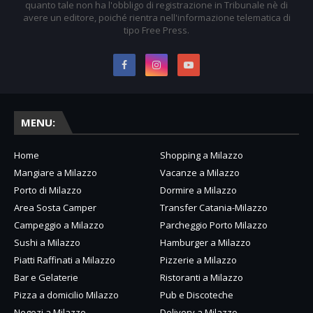
quanto tale non ha l'obbligo di registrazione in Tribunale nè di
avere un editore, poiché rientra nell'informazione telematica di
tipo Free Press.
MENU:
Home
Shopping a Milazzo
Mangiare a Milazzo
Vacanze a Milazzo
Porto di Milazzo
Dormire a Milazzo
Area Sosta Camper
Transfer Catania-Milazzo
Campeggio a Milazzo
Parcheggio Porto Milazzo
Sushi a Milazzo
Hamburger a Milazzo
Piatti Raffinati a Milazzo
Pizzerie a Milazzo
Bar e Gelaterie
Ristoranti a Milazzo
Pizza a domicilio Milazzo
Pub e Discoteche
Negozi a Milazzo
Delivery a Milazzo