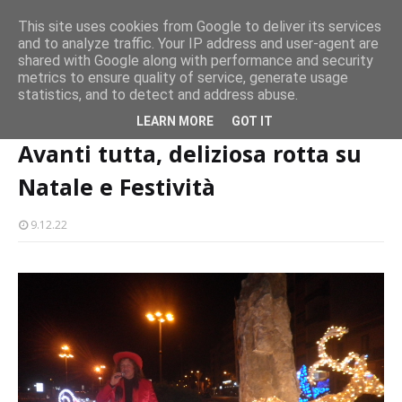
CASTELLO-MILAZZO
This site uses cookies from Google to deliver its services
and to analyze traffic. Your IP address and user-agent are
Milazzo 28ª Sagra del Pesce a Vaccarella: il programma
shared with Google along with performance and security
metrics to ensure quality of service, generate usage
EVENTI
statistics, and to detect and address abuse.
Home page
natale
Avanti tutta, deliziosa rotta su Natale e Festività
LEARN MORE
GOT IT
Avanti tutta, deliziosa rotta su
Natale e Festività
9.12.22