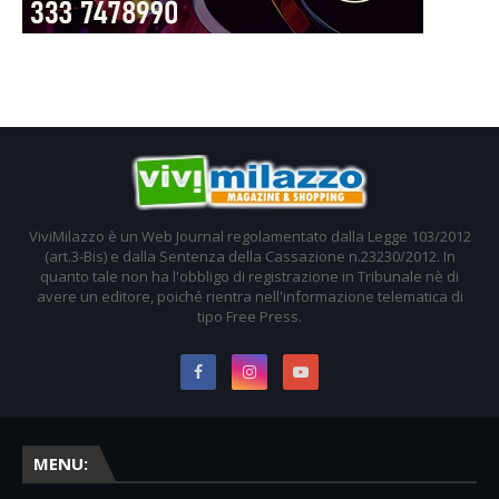
ViviMilazzo è un Web Journal regolamentato dalla Legge 103/2012
(art.3-Bis) e dalla Sentenza della Cassazione n.23230/2012. In
quanto tale non ha l'obbligo di registrazione in Tribunale nè di
avere un editore, poiché rientra nell'informazione telematica di
tipo Free Press.
MENU: