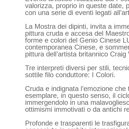
valorizza, proprio in queste date, 
con una serie di eventi legati all’a
La Mostra dei dipinti, invita a imm
pittura cruda e accesa del Maestro
forme e colori del Genio Cinese L
contemporanea Cinese, e sommersa
pittura dell’artista britannico Crai
Tre interpreti diversi per stili, te
sottile filo conduttore: I Colori.
Cruda e indignata l’emozione che t
esemplare, in questo senso, il cic
immergendolo in una malavogliesca 
ottimismi immotivati o da antichi r
Profonde e trasparenti le trasfigura