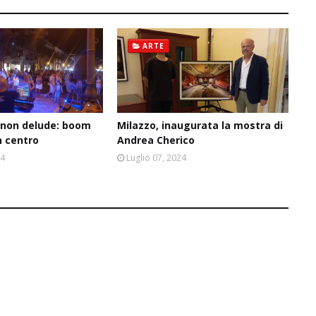
ARTE
” non delude: boom
Milazzo, inaugurata la mostra di
n centro
Andrea Cherico
24
Luglio 07, 2024