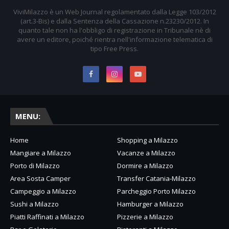
ViviMilazzo è un Web Journal regolamentato dalla Legge 103/2012
(art.3-Bis) e dalla Sentenza della Cassazione n.23230/2012. In
quanto tale non ha l'obbligo di registrazione in Tribunale nè di
avere un editore, poiché rientra nell'informazione telematica di
tipo Free Press.
MENU:
Home
Shopping a Milazzo
Mangiare a Milazzo
Vacanze a Milazzo
Porto di Milazzo
Dormire a Milazzo
Area Sosta Camper
Transfer Catania-Milazzo
Campeggio a Milazzo
Parcheggio Porto Milazzo
Sushi a Milazzo
Hamburger a Milazzo
Piatti Raffinati a Milazzo
Pizzerie a Milazzo