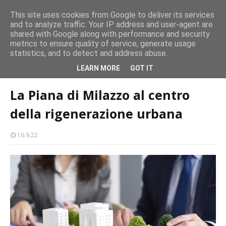
persone
This site uses cookies from Google to deliver its services
and to analyze traffic. Your IP address and user-agent are
Milazzo 28ª Sagra del Pesce a Vaccarella: il programma
shared with Google along with performance and security
EVENTI
metrics to ensure quality of service, generate usage
statistics, and to detect and address abuse.
Home page
cultura-societa
La Piana di Milazzo al centro della
LEARN MORE
GOT IT
rigenerazione urbana
La Piana di Milazzo al centro
della rigenerazione urbana
16.9.22