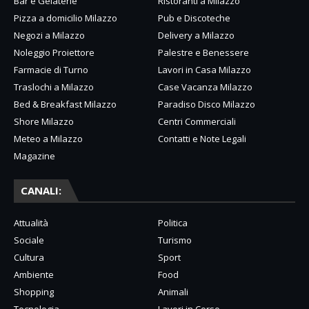
Bar e Gelaterie
Ristoranti a Milazzo
Pizza a domicilio Milazzo
Pub e Discoteche
Negozi a Milazzo
Delivery a Milazzo
Noleggio Proiettore
Palestre e Benessere
Farmacie di Turno
Lavori in Casa Milazzo
Traslochi a Milazzo
Case Vacanza Milazzo
Bed & Breakfast Milazzo
Paradiso Disco Milazzo
Shore Milazzo
Centri Commerciali
Meteo a Milazzo
Contatti e Note Legali
Magazine
CANALI:
Attualità
Politica
Sociale
Turismo
Cultura
Sport
Ambiente
Food
Shopping
Animali
Tecnologia
Lavori in Corso