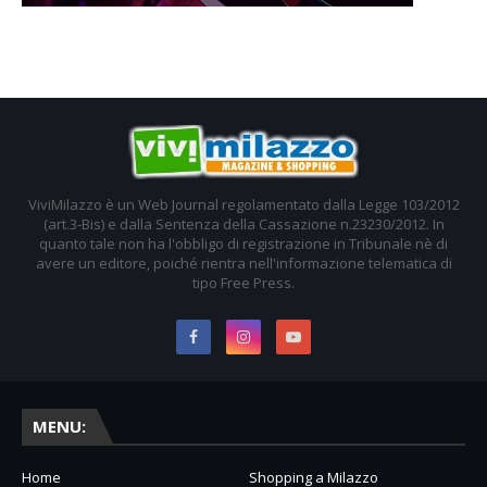
ViviMilazzo è un Web Journal regolamentato dalla Legge 103/2012
(art.3-Bis) e dalla Sentenza della Cassazione n.23230/2012. In
quanto tale non ha l'obbligo di registrazione in Tribunale nè di
avere un editore, poiché rientra nell'informazione telematica di
tipo Free Press.
MENU:
Home
Shopping a Milazzo