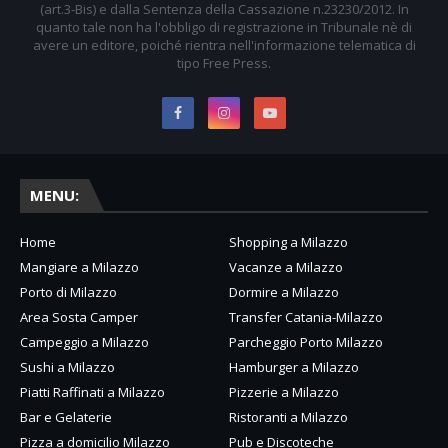
(art.3-Bis) e dalla Sentenza della Cassazione n.23230/2012. In
quanto tale non ha l'obbligo di registrazione in Tribunale nè di
avere un editore, poiché rientra nell'informazione telematica di
tipo Free Press.
MENU:
Home
Shopping a Milazzo
Mangiare a Milazzo
Vacanze a Milazzo
Porto di Milazzo
Dormire a Milazzo
Area Sosta Camper
Transfer Catania-Milazzo
Campeggio a Milazzo
Parcheggio Porto Milazzo
Sushi a Milazzo
Hamburger a Milazzo
Piatti Raffinati a Milazzo
Pizzerie a Milazzo
Bar e Gelaterie
Ristoranti a Milazzo
Pizza a domicilio Milazzo
Pub e Discoteche