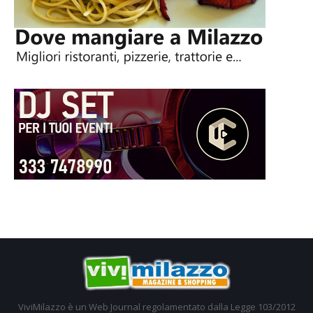
ViviMilazzo è un Web Journal regolamentato dalla Legge 103/2012