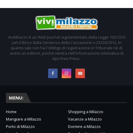
ViviMilazzo è un Web Journal regolamentato dalla Legge 103/2012
(art.3-Bis) e dalla Sentenza della Cassazione n.23230/2012. In
quanto tale non ha l'obbligo di registrazione in Tribunale nè di
avere un editore, poiché rientra nell'informazione telematica di
tipo Free Press.
MENU:
Home
Shopping a Milazzo
Mangiare a Milazzo
Vacanze a Milazzo
Porto di Milazzo
Dormire a Milazzo