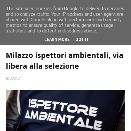
CASTELLO-MILAZZO
This site uses cookies from Google to deliver its services
and to analyze traffic. Your IP address and user-agent are
Milazzo 28ª Sagra del Pesce a Vaccarella: il programma
shared with Google along with performance and security
EVENTI
metrics to ensure quality of service, generate usage
statistics, and to detect and address abuse.
Home page
raccolta rifiuti
Milazzo ispettori ambientali, via libera alla
LEARN MORE
GOT IT
selezione
Milazzo ispettori ambientali, via
libera alla selezione
23.9.21