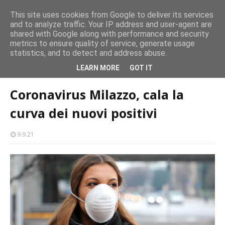
persone
This site uses cookies from Google to deliver its services
and to analyze traffic. Your IP address and user-agent are
Milazzo 28ª Sagra del Pesce a Vaccarella: il programma
shared with Google along with performance and security
EVENTI
metrics to ensure quality of service, generate usage
statistics, and to detect and address abuse.
Home page
coronavirus
Coronavirus Milazzo, cala la curva dei nuovi
LEARN MORE
GOT IT
positivi
Coronavirus Milazzo, cala la
curva dei nuovi positivi
9.9.21