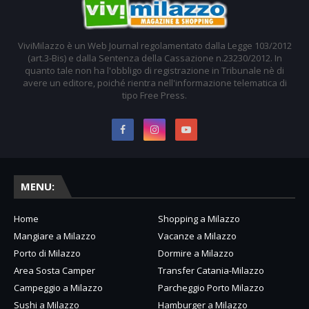
ViviMilazzo è un Web Journal regolamentato dalla Legge 103/2012
(art.3-Bis) e dalla Sentenza della Cassazione n.23230/2012. In
quanto tale non ha l'obbligo di registrazione in Tribunale nè di
avere un editore, poiché rientra nell'informazione telematica di
tipo Free Press.
MENU:
Home
Shopping a Milazzo
Mangiare a Milazzo
Vacanze a Milazzo
Porto di Milazzo
Dormire a Milazzo
Area Sosta Camper
Transfer Catania-Milazzo
Campeggio a Milazzo
Parcheggio Porto Milazzo
Sushi a Milazzo
Hamburger a Milazzo