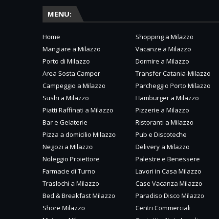
MENU:
Home
Shopping a Milazzo
Mangiare a Milazzo
Vacanze a Milazzo
Porto di Milazzo
Dormire a Milazzo
Area Sosta Camper
Transfer Catania-Milazzo
Campeggio a Milazzo
Parcheggio Porto Milazzo
Sushi a Milazzo
Hamburger a Milazzo
Piatti Raffinati a Milazzo
Pizzerie a Milazzo
Bar e Gelaterie
Ristoranti a Milazzo
Pizza a domicilio Milazzo
Pub e Discoteche
Negozi a Milazzo
Delivery a Milazzo
Noleggio Proiettore
Palestre e Benessere
Farmacie di Turno
Lavori in Casa Milazzo
Traslochi a Milazzo
Case Vacanza Milazzo
Bed & Breakfast Milazzo
Paradiso Disco Milazzo
Shore Milazzo
Centri Commerciali