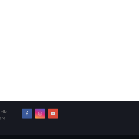
ella
ere