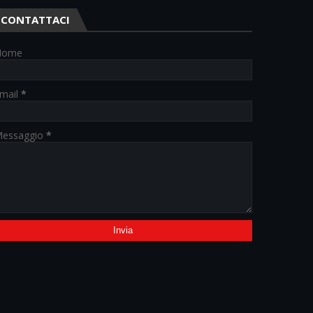
CONTATTACI
Nome
mail
*
essaggio
*