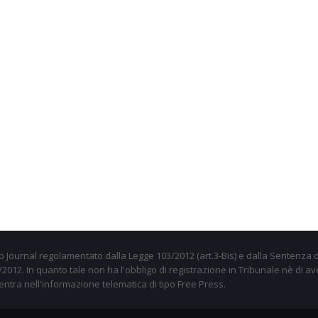
 Journal regolamentato dalla Legge 103/2012 (art.3-Bis) e dalla Sentenza d
012. In quanto tale non ha l'obbligo di registrazione in Tribunale nè di av
entra nell'informazione telematica di tipo Free Press.