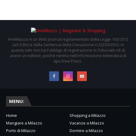
ViviMilazzo è un Web Journal regolamentato dalla Legge 103/2012
(art.3-Bis) e dalla Sentenza della Cassazione n.23230/2012. In
quanto tale non ha l'obbligo di registrazione in Tribunale nè di
avere un editore, poiché rientra nell'informazione telematica di
tipo Free Press.
MENU:
Home
Shopping a Milazzo
Mangiare a Milazzo
Vacanze a Milazzo
Porto di Milazzo
Dormire a Milazzo