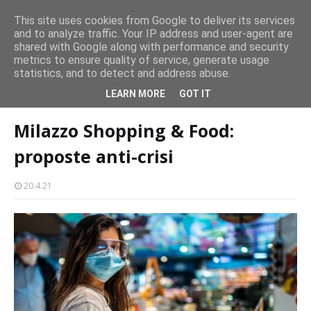
Milazzo si prepara alla magia del “Concerto all’Alba”
This site uses cookies from Google to deliver its services
EVENTI
and to analyze traffic. Your IP address and user-agent are
amma
Mil
shared with Google along with performance and security
metrics to ensure quality of service, generate usage
statistics, and to detect and address abuse.
Home page
coronavirus
Milazzo Shopping & Food: proposte anti-
LEARN MORE
GOT IT
crisi
Milazzo Shopping & Food:
proposte anti-crisi
20.4.21