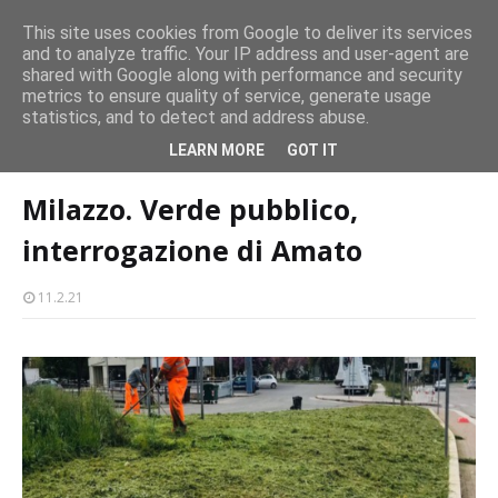
Milazzo 28ª Sagra del Pesce a Vaccarella: il programma
Milazzo si prepara alla magia del “Concerto all’Alba”
This site uses cookies from Google to deliver its services
and to analyze traffic. Your IP address and user-agent are
Mil
EVENTI
EVENTI
shared with Google along with performance and security
metrics to ensure quality of service, generate usage
statistics, and to detect and address abuse.
Home page
attualità
Milazzo. Verde pubblico, interrogazione di
LEARN MORE
GOT IT
Amato
Milazzo. Verde pubblico,
interrogazione di Amato
11.2.21