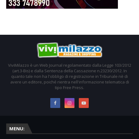
ViviMilazzo è un Web Journal regolamentato dalla Legge 103/2012
(art.3-Bis) e dalla Sentenza della Cassazione n.23230/2012. In
quanto tale non ha l'obbligo di registrazione in Tribunale nè di
avere un editore, poiché rientra nell'informazione telematica di
tipo Free Press.
MENU: