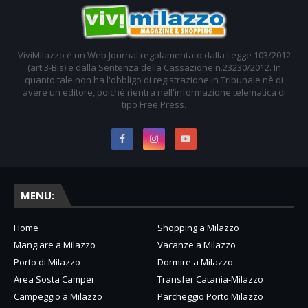
ViviMilazzo è un Web Journal regolamentato dalla Legge 103/2012
(art.3-Bis) e dalla Sentenza della Cassazione n.23230/2012. In
quanto tale non ha l'obbligo di registrazione in Tribunale nè di
avere un editore, poiché rientra nell'informazione telematica di
tipo Free Press.
MENU:
Home
Shopping a Milazzo
Mangiare a Milazzo
Vacanze a Milazzo
Porto di Milazzo
Dormire a Milazzo
Area Sosta Camper
Transfer Catania-Milazzo
Campeggio a Milazzo
Parcheggio Porto Milazzo