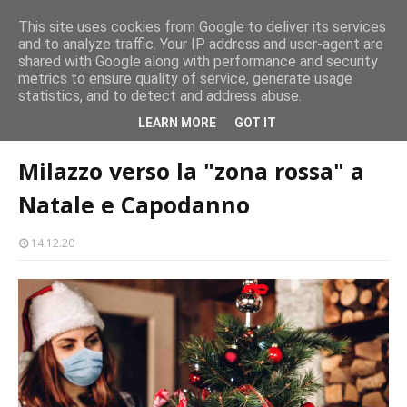
CASTELLO-MILAZZO
This site uses cookies from Google to deliver its services
and to analyze traffic. Your IP address and user-agent are
Milazzo 28ª Sagra del Pesce a Vaccarella: il programma
shared with Google along with performance and security
EVENTI
metrics to ensure quality of service, generate usage
statistics, and to detect and address abuse.
Home page
coronavirus
Milazzo verso la "zona rossa" a Natale e
LEARN MORE
GOT IT
Capodanno
Milazzo verso la "zona rossa" a
Natale e Capodanno
14.12.20