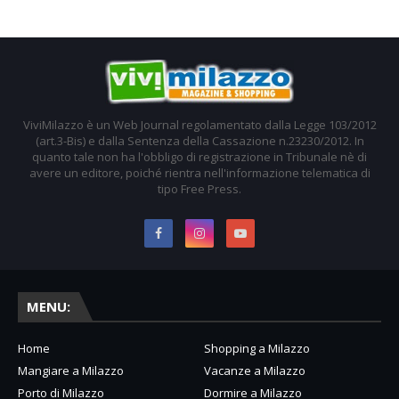
ViviMilazzo è un Web Journal regolamentato dalla Legge 103/2012
(art.3-Bis) e dalla Sentenza della Cassazione n.23230/2012. In
quanto tale non ha l'obbligo di registrazione in Tribunale nè di
avere un editore, poiché rientra nell'informazione telematica di
tipo Free Press.
MENU:
Home
Shopping a Milazzo
Mangiare a Milazzo
Vacanze a Milazzo
Porto di Milazzo
Dormire a Milazzo