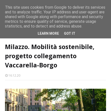
persone
This site uses cookies from Google to deliver its services
and to analyze traffic. Your IP address and user-agent are
Milazzo 28ª Sagra del Pesce a Vaccarella: il programma
shared with Google along with performance and security
EVENTI
metrics to ensure quality of service, generate usage
statistics, and to detect and address abuse.
Home page
attualità
Milazzo. Mobilità sostenibile, progetto
LEARN MORE
GOT IT
collegamento Vaccarella-Borgo
Milazzo. Mobilità sostenibile,
progetto collegamento
Vaccarella-Borgo
16.12.20