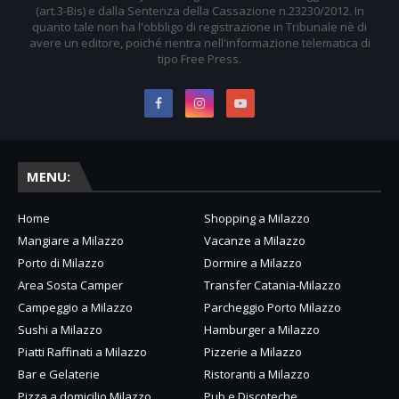
(art.3-Bis) e dalla Sentenza della Cassazione n.23230/2012. In
quanto tale non ha l'obbligo di registrazione in Tribunale nè di
avere un editore, poiché rientra nell'informazione telematica di
tipo Free Press.
MENU:
Home
Shopping a Milazzo
Mangiare a Milazzo
Vacanze a Milazzo
Porto di Milazzo
Dormire a Milazzo
Area Sosta Camper
Transfer Catania-Milazzo
Campeggio a Milazzo
Parcheggio Porto Milazzo
Sushi a Milazzo
Hamburger a Milazzo
Piatti Raffinati a Milazzo
Pizzerie a Milazzo
Bar e Gelaterie
Ristoranti a Milazzo
Pizza a domicilio Milazzo
Pub e Discoteche