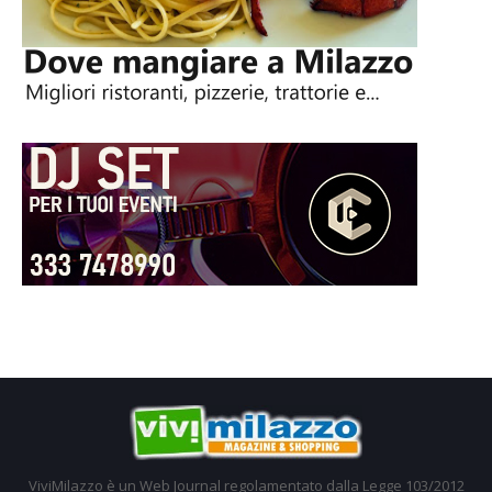
ViviMilazzo è un Web Journal regolamentato dalla Legge 103/2012