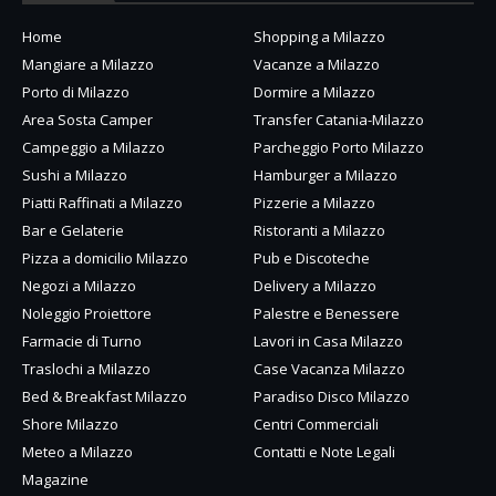
Home
Shopping a Milazzo
Mangiare a Milazzo
Vacanze a Milazzo
Porto di Milazzo
Dormire a Milazzo
Area Sosta Camper
Transfer Catania-Milazzo
Campeggio a Milazzo
Parcheggio Porto Milazzo
Sushi a Milazzo
Hamburger a Milazzo
Piatti Raffinati a Milazzo
Pizzerie a Milazzo
Bar e Gelaterie
Ristoranti a Milazzo
Pizza a domicilio Milazzo
Pub e Discoteche
Negozi a Milazzo
Delivery a Milazzo
Noleggio Proiettore
Palestre e Benessere
Farmacie di Turno
Lavori in Casa Milazzo
Traslochi a Milazzo
Case Vacanza Milazzo
Bed & Breakfast Milazzo
Paradiso Disco Milazzo
Shore Milazzo
Centri Commerciali
Meteo a Milazzo
Contatti e Note Legali
Magazine