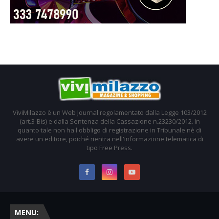
ViviMilazzo è un Web Journal regolamentato dalla Legge 103/2012
(art.3-Bis) e dalla Sentenza della Cassazione n.23230/2012. In
quanto tale non ha l'obbligo di registrazione in Tribunale nè di
avere un editore, poiché rientra nell'informazione telematica di
tipo Free Press.
MENU: