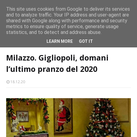
CASTELLO-MILAZZO
This site uses cookies from Google to deliver its services
and to analyze traffic. Your IP address and user-agent are
Milazzo 28ª Sagra del Pesce a Vaccarella: il programma
shared with Google along with performance and security
EVENTI
metrics to ensure quality of service, generate usage
statistics, and to detect and address abuse.
Home page
natale
Milazzo. Gigliopoli, domani l’ultimo pranzo del
LEARN MORE
GOT IT
2020
Milazzo. Gigliopoli, domani
l’ultimo pranzo del 2020
18.12.20