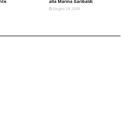
nte
alla Marina Garibaldi
6
Giugno 29, 2026