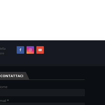
ella
ere
CONTATTACI
Nome
mail
*