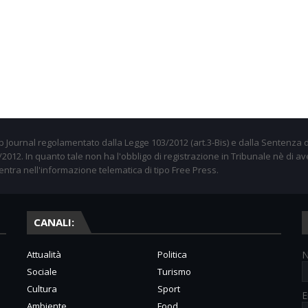
 Journal regolamentato dalla Legge 103/2012 (art.3-Bis) e dalla Sentenza d
012. In quanto tale non ha l'obbligo di registrazione in Tribunale nè di av
entra nell'informazione telematica di tipo Free Press.
CANALI:
Attualità
Politica
Sociale
Turismo
Cultura
Sport
E
Ambiente
Food