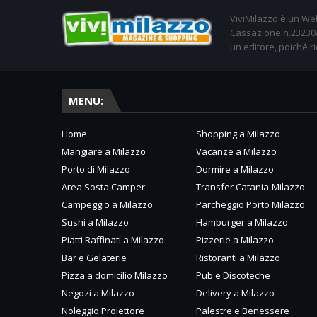
ViviMilazzo è un Web
Cassazione n.23230/2
un editore, poiché ri
MENU:
Home
Shopping a Milazzo
Mangiare a Milazzo
Vacanze a Milazzo
Porto di Milazzo
Dormire a Milazzo
Area Sosta Camper
Transfer Catania-Milazzo
Campeggio a Milazzo
Parcheggio Porto Milazzo
Sushi a Milazzo
Hamburger a Milazzo
Piatti Raffinati a Milazzo
Pizzerie a Milazzo
Bar e Gelaterie
Ristoranti a Milazzo
Pizza a domicilio Milazzo
Pub e Discoteche
Negozi a Milazzo
Delivery a Milazzo
Noleggio Proiettore
Palestre e Benessere