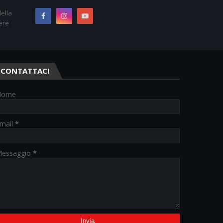
ella
ere
CONTATTACI
Nome
mail
*
essaggio
*