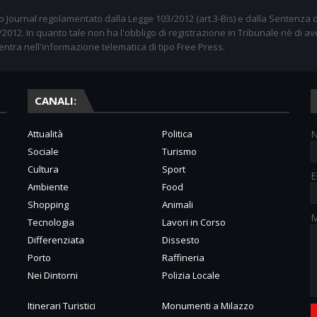
 Journal regolamentato dalla Legge 103/2012 (art.3-Bis) e dalla Sentenza d
012. In quanto tale non ha l'obbligo di registrazione in Tribunale nè di av
entra nell'informazione telematica di tipo Free Press.
CANALI:
Attualità
Politica
Sociale
Turismo
Cultura
Sport
E
Ambiente
Food
Shopping
Animali
M
Tecnologia
Lavori in Corso
Differenziata
Dissesto
Porto
Raffineria
Nei Dintorni
Polizia Locale
Itinerari Turistici
Monumenti a Milazzo