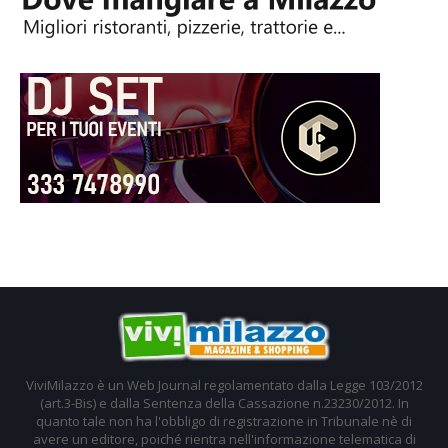
ViviMilazzo è un Web Journal regolamentato dalla Legge 103/2012
(art.3-Bis) e dalla Sentenza della Cassazione n.23230/2012. In
quanto tale non ha l'obbligo di registrazione in Tribunale nè di
avere un editore, poiché rientra nell'informazione telematica di