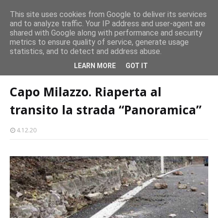
Concerto all’Alba a Milazzo con oltre 1.500 persone
This site uses cookies from Google to deliver its services
CASTELLO-MILAZZO
and to analyze traffic. Your IP address and user-agent are
shared with Google along with performance and security
Milazzo 28ª Sagra del Pesce a Vaccarella: il programma
metrics to ensure quality of service, generate usage
EVENTI
statistics, and to detect and address abuse.
Home page
viabilità
Capo Milazzo. Riaperta al transito la strada
LEARN MORE
GOT IT
“Panoramica”
Capo Milazzo. Riaperta al
transito la strada “Panoramica”
4.12.20