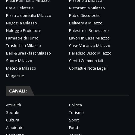
Piatti Raffinati a Milazzo
Pizzerie a Milazzo
Bar e Gelaterie
Ristoranti a Milazzo
Pizza a domicilio Milazzo
Pub e Discoteche
Negozi a Milazzo
Delivery a Milazzo
Noleggio Proiettore
Palestre e Benessere
Farmacie di Turno
Lavori in Casa Milazzo
Traslochi a Milazzo
Case Vacanza Milazzo
Bed & Breakfast Milazzo
Paradiso Disco Milazzo
Shore Milazzo
Centri Commerciali
Meteo a Milazzo
Contatti e Note Legali
Magazine
CANALI:
Attualità
Politica
Sociale
Turismo
Cultura
Sport
Ambiente
Food
Shopping
Animali