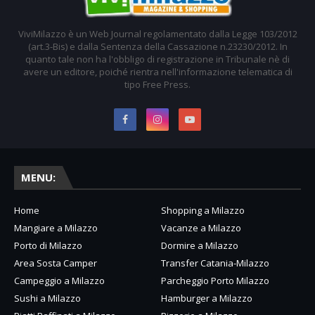
ViviMilazzo è un Web Journal regolamentato dalla Legge 103/2012
(art.3-Bis) e dalla Sentenza della Cassazione n.23230/2012. In
quanto tale non ha l'obbligo di registrazione in Tribunale nè di
avere un editore, poiché rientra nell'informazione telematica di
tipo Free Press.
MENU:
Home
Shopping a Milazzo
Mangiare a Milazzo
Vacanze a Milazzo
Porto di Milazzo
Dormire a Milazzo
Area Sosta Camper
Transfer Catania-Milazzo
Campeggio a Milazzo
Parcheggio Porto Milazzo
Sushi a Milazzo
Hamburger a Milazzo