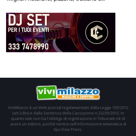
ViviMilazzo è un Web Journal regolamentato dalla Legge 103/2012
(art.3-Bis) e dalla Sentenza della Cassazione n.23230/2012. In
quanto tale non ha l'obbligo di registrazione in Tribunale nè di
avere un editore, poiché rientra nell'informazione telematica di
tipo Free Press.