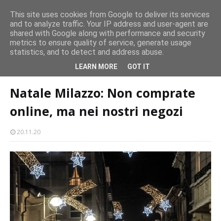
persone
This site uses cookies from Google to deliver its services
and to analyze traffic. Your IP address and user-agent are
Milazzo 28ª Sagra del Pesce a Vaccarella: il programma
shared with Google along with performance and security
EVENTI
metrics to ensure quality of service, generate usage
statistics, and to detect and address abuse.
Home page
shopping-a-milazzo
Natale Milazzo: Non comprate
LEARN MORE
GOT IT
online, ma nei nostri negozi
Natale Milazzo: Non comprate
online, ma nei nostri negozi
20.11.20