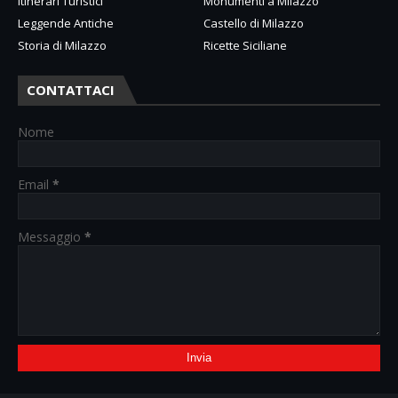
Itinerari Turistici
Monumenti a Milazzo
Leggende Antiche
Castello di Milazzo
Storia di Milazzo
Ricette Siciliane
CONTATTACI
Nome
Email
*
Messaggio
*