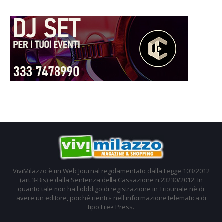
ViviMilazzo è un Web Journal regolamentato dalla Legge 103/2012
(art.3-Bis) e dalla Sentenza della Cassazione n.23230/2012. In
quanto tale non ha l'obbligo di registrazione in Tribunale nè di
avere un editore, poiché rientra nell'informazione telematica di
tipo Free Press.