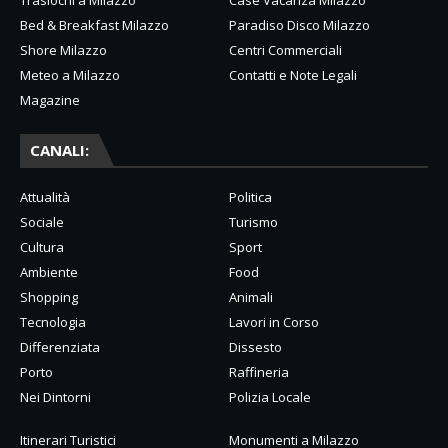
Traslochi a Milazzo
Case Vacanza Milazzo
Bed & Breakfast Milazzo
Paradiso Disco Milazzo
Shore Milazzo
Centri Commerciali
Meteo a Milazzo
Contatti e Note Legali
Magazine
CANALI:
Attualità
Politica
Sociale
Turismo
Cultura
Sport
Ambiente
Food
Shopping
Animali
Tecnologia
Lavori in Corso
Differenziata
Dissesto
Porto
Raffineria
Nei Dintorni
Polizia Locale
Itinerari Turistici
Monumenti a Milazzo