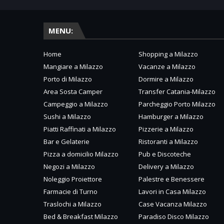
MENU:
Home
Shopping a Milazzo
Mangiare a Milazzo
Vacanze a Milazzo
Porto di Milazzo
Dormire a Milazzo
Area Sosta Camper
Transfer Catania-Milazzo
Campeggio a Milazzo
Parcheggio Porto Milazzo
Sushi a Milazzo
Hamburger a Milazzo
Piatti Raffinati a Milazzo
Pizzerie a Milazzo
Bar e Gelaterie
Ristoranti a Milazzo
Pizza a domicilio Milazzo
Pub e Discoteche
Negozi a Milazzo
Delivery a Milazzo
Noleggio Proiettore
Palestre e Benessere
Farmacie di Turno
Lavori in Casa Milazzo
Traslochi a Milazzo
Case Vacanza Milazzo
Bed & Breakfast Milazzo
Paradiso Disco Milazzo