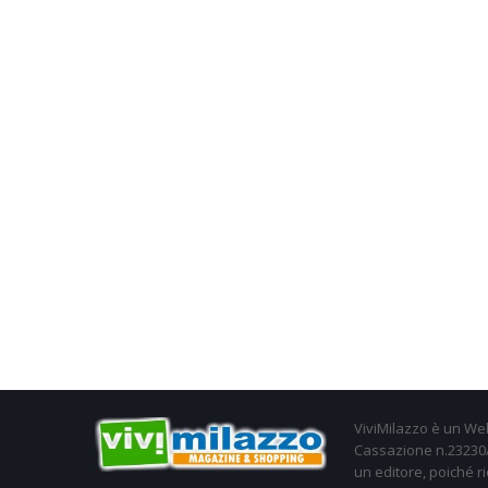
ViviMilazzo è un Web
Cassazione n.23230/2
un editore, poiché ri