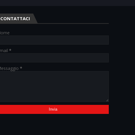
CONTATTACI
Nome
mail
*
essaggio
*