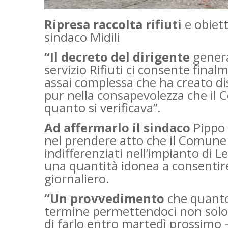
Ripresa raccolta rifiuti
e obiet
sindaco Midili
“Il decreto del dirigente
genera
servizio Rifiuti ci consente fina
assai complessa che ha creato disa
pur nella consapevolezza che il
quanto si verificava”.
Ad affermarlo il sindaco
Pippo M
nel prendere atto che il Comune d
indifferenziati nell’impianto di Le
una quantità idonea a consentir
giornaliero.
“Un provvedimento
che quanto
termine permettendoci non solo 
di farlo entro martedì prossimo –