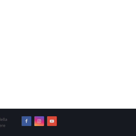
ella
ere