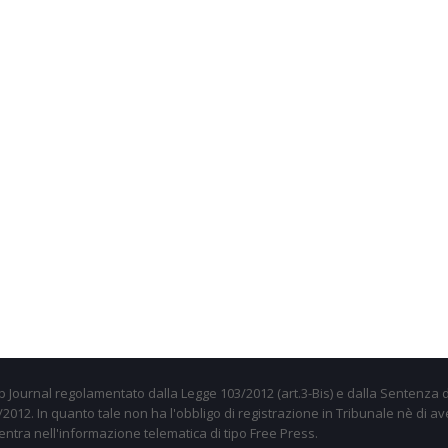
 Journal regolamentato dalla Legge 103/2012 (art.3-Bis) e dalla Sentenza d
012. In quanto tale non ha l'obbligo di registrazione in Tribunale nè di av
entra nell'informazione telematica di tipo Free Press.