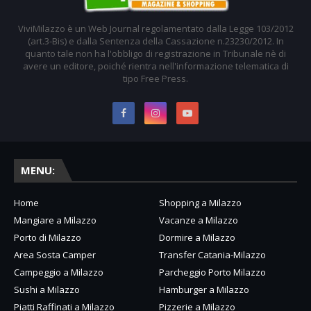
ViviMilazzo è un Web Journal regolamentato dalla Legge 103/2012
(art.3-Bis) e dalla Sentenza della Cassazione n.23230/2012. In
quanto tale non ha l'obbligo di registrazione in Tribunale nè di
avere un editore, poiché rientra nell'informazione telematica di
tipo Free Press.
MENU:
Home
Shopping a Milazzo
Mangiare a Milazzo
Vacanze a Milazzo
Porto di Milazzo
Dormire a Milazzo
Area Sosta Camper
Transfer Catania-Milazzo
Campeggio a Milazzo
Parcheggio Porto Milazzo
Sushi a Milazzo
Hamburger a Milazzo
Piatti Raffinati a Milazzo
Pizzerie a Milazzo