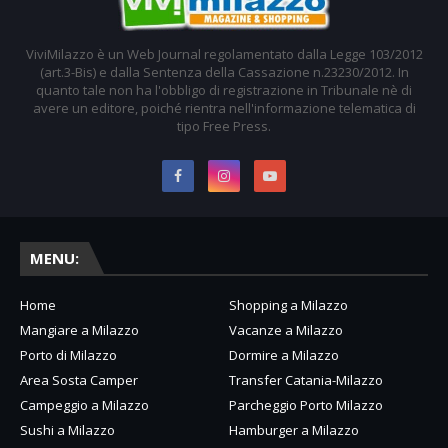
ViviMilazzo è un Web Journal regolamentato dalla Legge 103/2012
(art.3-Bis) e dalla Sentenza della Cassazione n.23230/2012. In
quanto tale non ha l'obbligo di registrazione in Tribunale nè di
avere un editore, poiché rientra nell'informazione telematica di
tipo Free Press.
MENU:
Home
Shopping a Milazzo
Mangiare a Milazzo
Vacanze a Milazzo
Porto di Milazzo
Dormire a Milazzo
Area Sosta Camper
Transfer Catania-Milazzo
Campeggio a Milazzo
Parcheggio Porto Milazzo
Sushi a Milazzo
Hamburger a Milazzo