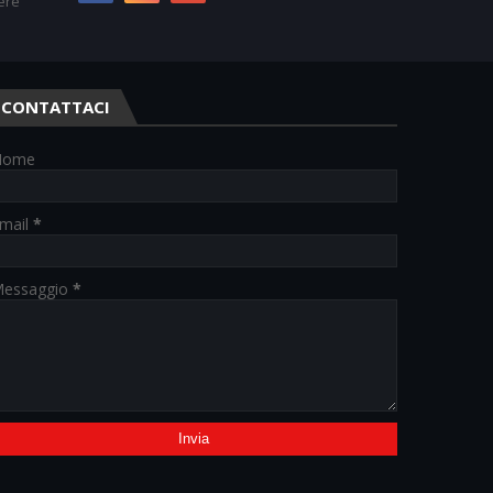
ere
CONTATTACI
Nome
mail
*
essaggio
*