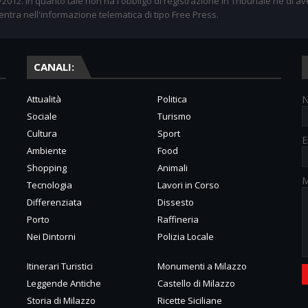
012. In quanto tale non ha l'obbligo di registrazione in Tribunale nè di av
entra nell'informazione telematica di tipo Free Press.
CANALI:
Attualità
Politica
Sociale
Turismo
Cultura
Sport
E
Ambiente
Food
Shopping
Animali
M
Tecnologia
Lavori in Corso
Differenziata
Dissesto
Porto
Raffineria
Nei Dintorni
Polizia Locale
Itinerari Turistici
Monumenti a Milazzo
Leggende Antiche
Castello di Milazzo
Storia di Milazzo
Ricette Siciliane