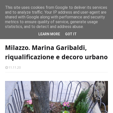
CASTELLO-MILAZZO
This site uses cookies from Google to deliver its services
and to analyze traffic. Your IP address and user-agent are
Milazzo 28ª Sagra del Pesce a Vaccarella: il programma
shared with Google along with performance and security
EVENTI
metrics to ensure quality of service, generate usage
statistics, and to detect and address abuse.
Home page
marina garibaldi
Milazzo. Marina Garibaldi,
LEARN MORE
GOT IT
riqualificazione e decoro urbano
Milazzo. Marina Garibaldi,
riqualificazione e decoro urbano
11.11.20