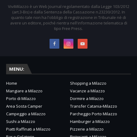
ViviMilazzo è un Web Journal regolamentato dalla Legge 103/2012
(art.3-Bis) e dalla Sentenza della Cassazione n.23230/2012. In
quanto tale non ha l'obbligo di registrazione in Tribunale nè di
avere un editore, poiché rientra nell'informazione telematica di
tipo Free Press.
MENU:
Home
Shopping a Milazzo
Mangiare a Milazzo
Vacanze a Milazzo
Porto di Milazzo
Dormire a Milazzo
Area Sosta Camper
Transfer Catania-Milazzo
Campeggio a Milazzo
Parcheggio Porto Milazzo
Sushi a Milazzo
Hamburger a Milazzo
Piatti Raffinati a Milazzo
Pizzerie a Milazzo
Bar e Gelaterie
Ristoranti a Milazzo