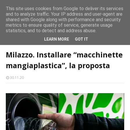
persone
This site uses cookies from Google to deliver its services
and to analyze traffic. Your IP address and user-agent are
Milazzo 28ª Sagra del Pesce a Vaccarella: il programma
shared with Google along with performance and security
EVENTI
metrics to ensure quality of service, generate usage
statistics, and to detect and address abuse.
Home page
raccolta rifiuti
Milazzo. Installare “macchinette
LEARN MORE
GOT IT
mangiaplastica”, la proposta
Milazzo. Installare “macchinette
mangiaplastica”, la proposta
30.11.20