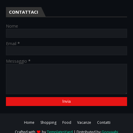
CONTATTACI
Nome
Email
*
Messaggio
*
Home
Shopping
Food
Vacanze
Contatti
Crafted with
by
TemplatesYard
| Distributed by
Gooyaabi