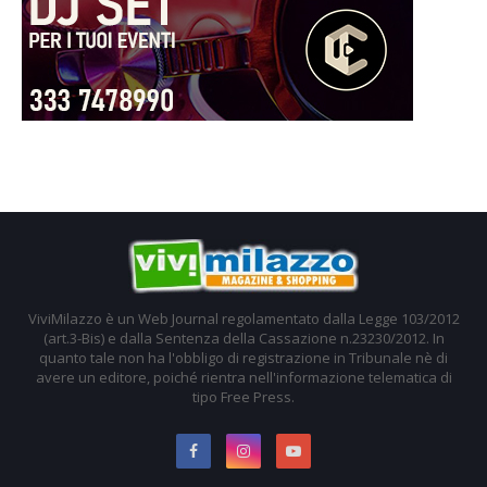
ViviMilazzo è un Web Journal regolamentato dalla Legge 103/2012
(art.3-Bis) e dalla Sentenza della Cassazione n.23230/2012. In
quanto tale non ha l'obbligo di registrazione in Tribunale nè di
avere un editore, poiché rientra nell'informazione telematica di
tipo Free Press.