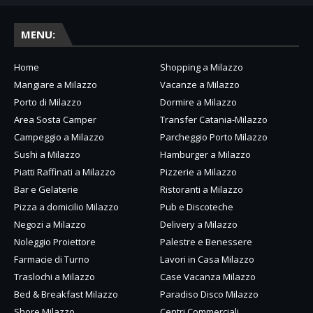
MENU:
Home
Shopping a Milazzo
Mangiare a Milazzo
Vacanze a Milazzo
Porto di Milazzo
Dormire a Milazzo
Area Sosta Camper
Transfer Catania-Milazzo
Campeggio a Milazzo
Parcheggio Porto Milazzo
Sushi a Milazzo
Hamburger a Milazzo
Piatti Raffinati a Milazzo
Pizzerie a Milazzo
Bar e Gelaterie
Ristoranti a Milazzo
Pizza a domicilio Milazzo
Pub e Discoteche
Negozi a Milazzo
Delivery a Milazzo
Noleggio Proiettore
Palestre e Benessere
Farmacie di Turno
Lavori in Casa Milazzo
Traslochi a Milazzo
Case Vacanza Milazzo
Bed & Breakfast Milazzo
Paradiso Disco Milazzo
Shore Milazzo
Centri Commerciali