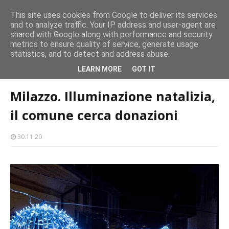
CASTELLO-MILAZZO
This site uses cookies from Google to deliver its services
and to analyze traffic. Your IP address and user-agent are
Milazzo 28ª Sagra del Pesce a Vaccarella: il programma
shared with Google along with performance and security
EVENTI
metrics to ensure quality of service, generate usage
statistics, and to detect and address abuse.
Home page
natale
Milazzo. Illuminazione natalizia, il comune cerca
LEARN MORE
GOT IT
donazioni
Milazzo. Illuminazione natalizia,
il comune cerca donazioni
30.11.20