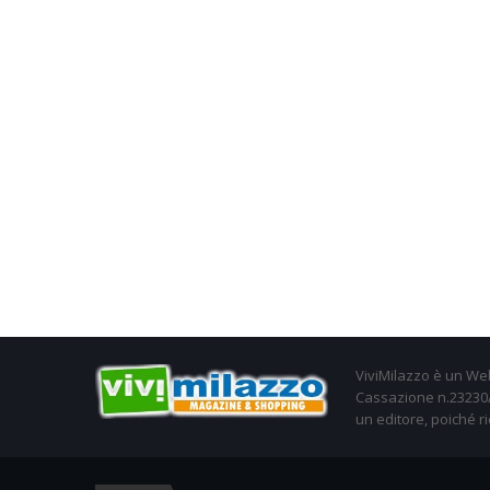
ViviMilazzo è un Web
Cassazione n.23230/2
un editore, poiché ri