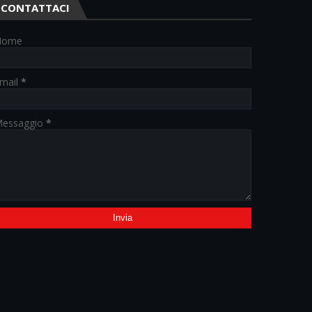
CONTATTACI
Nome
mail
*
essaggio
*