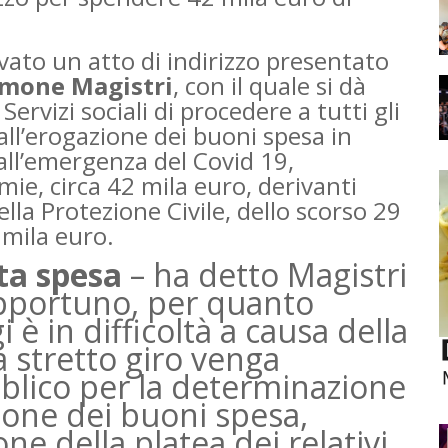
ato un atto di indirizzo presentato
imone Magistri
, con il quale si dà
ervizi sociali di procedere a tutti gli
all’erogazione dei buoni spesa in
 all’emergenza del Covid 19,
mie, circa 42 mila euro, derivanti
la Protezione Civile, dello scorso 29
mila euro.
ata spesa
– ha detto Magistri
opportuno, per quanto
i è in difficoltà a causa della
 stretto giro venga
blico per la determinazione
ione dei buoni spesa,
ne della platea dei relativi