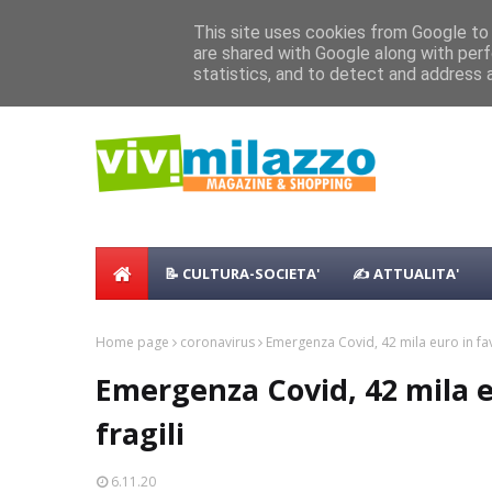
Home
Shopping
Food
Vacanze
B & B
Case Vaca
This site uses cookies from Google to d
Concerto all’Alba a Milazzo con oltre 
are shared with Google along with perf
NEWS:
statistics, and to detect and address 
Milazzo 28ª Sagra del Pesce a Vaccare
📝 CULTURA-SOCIETA'
✍ ATTUALITA'
Home page
coronavirus
Emergenza Covid, 42 mila euro in favo
Emergenza Covid, 42 mila e
fragili
6.11.20