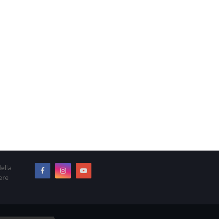
ella
ere