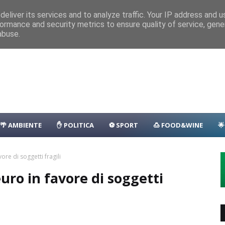
nza
Parcheggio
Porto
Transfer
Camping
Area Sosta Camper
D
eliver its services and to analyze traffic. Your IP address and 
1.500 persone
CASTELLO-MILAZZO
ormance and security metrics to ensure quality of service, gen
abuse.
lla: il programma
EVENTI
🌴 AMBIENTE
✋ POLITICA
⚽ SPORT
🍮 FOOD&WINE

re di soggetti fragili
uro in favore di soggetti