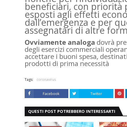
beneficiari, con priorità 
esposti agli effetti econ
dall’emergenza e per que
assegnatari di altre for
Ovviamente analoga
dovrà pred
degli esercizi commerciali operant
accettare i buoni spesa, destinati
prodotti di prima necessità
Tags:
coronavirus
Facebook
Twitter
QUESTI POST POTREBBERO INTERESSARTI