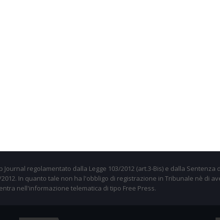
 Journal regolamentato dalla Legge 103/2012 (art.3-Bis) e dalla Sentenza d
012. In quanto tale non ha l'obbligo di registrazione in Tribunale nè di av
entra nell'informazione telematica di tipo Free Press.