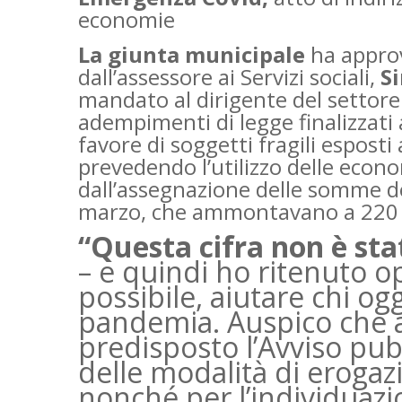
economie
La giunta municipale
ha approv
dall’assessore ai Servizi sociali,
S
mandato al dirigente del settore S
adempimenti di legge finalizzati 
favore di soggetti fragili esposti
prevedendo l’utilizzo delle econo
dall’assegnazione delle somme del
marzo, che ammontavano a 220 
“Questa cifra non è st
– e quindi ho ritenuto 
possibile, aiutare chi ogg
pandemia. Auspico che a
predisposto l’Avviso pub
delle modalità di erogaz
nonché per l’individuazio