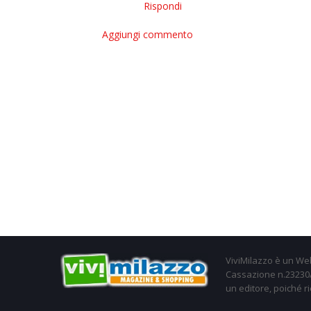
Rispondi
Aggiungi commento
ViviMilazzo è un Web
Cassazione n.23230/2
un editore, poiché ri