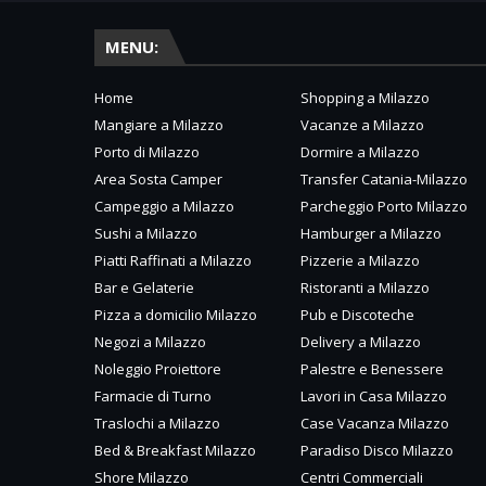
MENU:
Home
Shopping a Milazzo
Mangiare a Milazzo
Vacanze a Milazzo
Porto di Milazzo
Dormire a Milazzo
Area Sosta Camper
Transfer Catania-Milazzo
Campeggio a Milazzo
Parcheggio Porto Milazzo
Sushi a Milazzo
Hamburger a Milazzo
Piatti Raffinati a Milazzo
Pizzerie a Milazzo
Bar e Gelaterie
Ristoranti a Milazzo
Pizza a domicilio Milazzo
Pub e Discoteche
Negozi a Milazzo
Delivery a Milazzo
Noleggio Proiettore
Palestre e Benessere
Farmacie di Turno
Lavori in Casa Milazzo
Traslochi a Milazzo
Case Vacanza Milazzo
Bed & Breakfast Milazzo
Paradiso Disco Milazzo
Shore Milazzo
Centri Commerciali