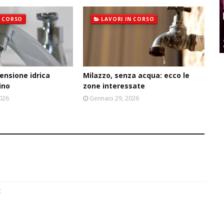
N CORSO
LAVORI IN CORSO
ensione idrica
Milazzo, senza acqua: ecco le
ino
zone interessate
2026
Gennaio 29, 2026
t