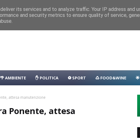
nza
Parcheggio
Porto
Transfer
Camping
Area Sosta Camper
D
1.500 persone
CASTELLO-MILAZZO
eliver its services and to analyze traffic. Your IP address and 
ormance and security metrics to ensure quality of service, gen
lla: il programma
EVENTI
abuse.
🌴 AMBIENTE
✋ POLITICA
⚽ SPORT
🍮 FOOD&WINE

ente, attesa manutenzione
era Ponente, attesa