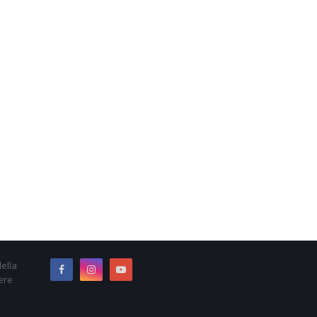
ella
ere