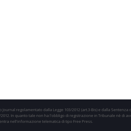
 Journal regolamentato dalla Legge 103/2012 (art.3-Bis) e dalla Sentenza d
012. In quanto tale non ha l'obbligo di registrazione in Tribunale nè di av
entra nell'informazione telematica di tipo Free Press.