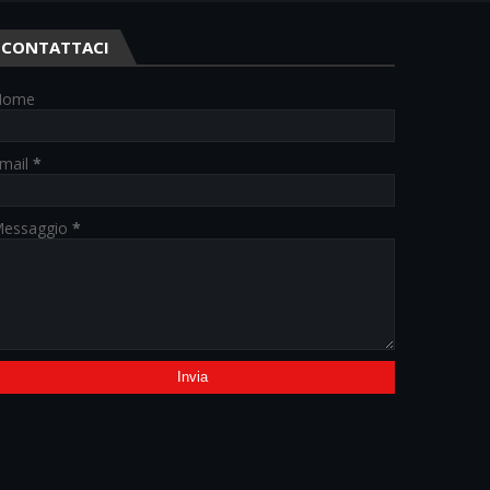
CONTATTACI
Nome
mail
*
essaggio
*