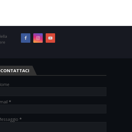
ella
ere
CONTATTACI
Nome
mail
*
essaggio
*