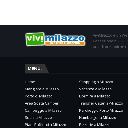
ViviMilazzo è un Web
Cassazione n.23230/2
un editore, poiché ri
MENU:
Home
Shopping a Milazzo
Mangiare a Milazzo
Vacanze a Milazzo
Porto di Milazzo
Dormire a Milazzo
Area Sosta Camper
Transfer Catania-Milazzo
Campeggio a Milazzo
Parcheggio Porto Milazzo
Sushi a Milazzo
Hamburger a Milazzo
Piatti Raffinati a Milazzo
Pizzerie a Milazzo