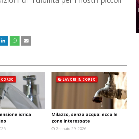
N CORSO
LAVORI IN CORSO
ensione idrica
Milazzo, senza acqua: ecco le
ino
zone interessate
2026
Gennaio 29, 2026