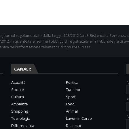
 Journal regolamentato dalla Legge 103/2012 (art.3-Bis) e dalla Sentenza d
012. In quanto tale non ha l'obbligo di registrazione in Tribunale nè di av
entra nell'informazione telematica di tipo Free Press.
CANALI:
Attualità
Politica
Sociale
Turismo
Cultura
Sport
E
Ambiente
Food
Shopping
Animali
M
Tecnologia
Lavori in Corso
Differenziata
Dissesto