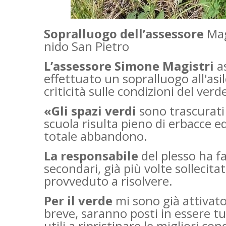
Sopralluogo dell’assessore
Magi
nido San Pietro
L’assessore Simone Magistri
as
effettuato un sopralluogo all'asil
criticità sulle condizioni del verd
«Gli spazi verdi
sono trascurati 
scuola risulta pieno di erbacce ed
totale abbandono.
La responsabile
del plesso ha f
secondari, già più volte sollecita
provveduto a risolvere.
Per il verde
mi sono già attivato
breve, saranno posti in essere tut
utili a ripristinare le migliori cond