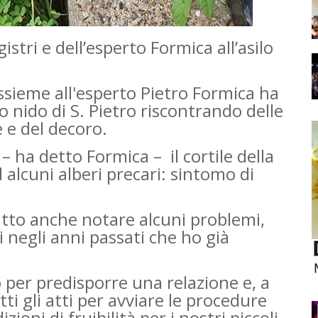
stri e dell’esperto Formica all’asilo
sieme all'esperto Pietro Formica ha
o nido di S. Pietro riscontrando delle
e e del decoro.
– ha detto Formica – il cortile della
 alcuni alberi precari: sintomo di
atto anche notare alcuni problemi,
ti negli anni passati che ho già
 per predisporre una relazione e, a
ti gli atti per avviare le procedure
izioni di fruibilità per i nostri piccoli