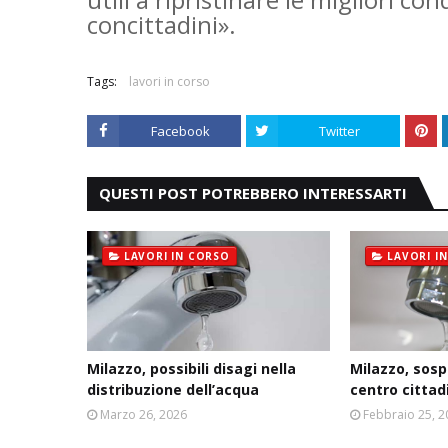
concittadini».
Tags:
lavori in corso
Facebook
Twitter
QUESTI POST POTREBBERO INTERESSARTI
LAVORI IN CORSO
LAVORI I
Milazzo, possibili disagi nella
Milazzo, sosp
distribuzione dell’acqua
centro cittad
Marzo 26, 2026
Febbraio 25, 