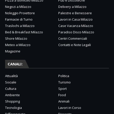
Pizza a domicilio Milazzo
Pub e Discoteche
Negozi a Milazzo
Delivery a Milazzo
Noleggio Proiettore
Palestre e Benessere
Farmacie di Turno
Lavori in Casa Milazzo
Traslochi a Milazzo
Case Vacanza Milazzo
Bed & Breakfast Milazzo
Paradiso Disco Milazzo
Shore Milazzo
Centri Commerciali
Meteo a Milazzo
Contatti e Note Legali
Magazine
CANALI:
Attualità
Politica
Sociale
Turismo
Cultura
Sport
Ambiente
Food
Shopping
Animali
Tecnologia
Lavori in Corso
Differenziata
Dissesto