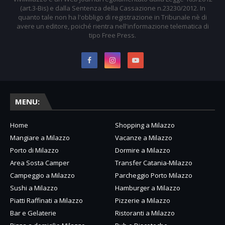
(art.3-Bis) e dalla Sentenza della Cassazione n.23230/2012. In
quanto tale non ha l'obbligo di registrazione in Tribunale nè di
avere un editore, poiché rientra nell'informazione telematica di
tipo Free Press.
MENU:
Home
Shopping a Milazzo
Mangiare a Milazzo
Vacanze a Milazzo
Porto di Milazzo
Dormire a Milazzo
Area Sosta Camper
Transfer Catania-Milazzo
Campeggio a Milazzo
Parcheggio Porto Milazzo
Sushi a Milazzo
Hamburger a Milazzo
Piatti Raffinati a Milazzo
Pizzerie a Milazzo
Bar e Gelaterie
Ristoranti a Milazzo