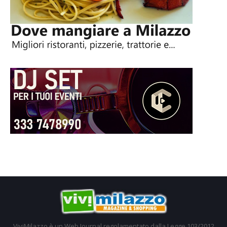
ViviMilazzo è un Web Journal regolamentato dalla Legge 103/2012