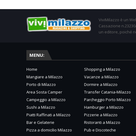
ViviMilazzo è un Web
Cassazione n.23230/2
un editore, poiché ri
MENU:
Home
Shopping a Milazzo
Mangiare a Milazzo
Vacanze a Milazzo
Porto di Milazzo
Dormire a Milazzo
Area Sosta Camper
Transfer Catania-Milazzo
Campeggio a Milazzo
Parcheggio Porto Milazzo
Sushi a Milazzo
Hamburger a Milazzo
Piatti Raffinati a Milazzo
Pizzerie a Milazzo
Bar e Gelaterie
Ristoranti a Milazzo
Pizza a domicilio Milazzo
Pub e Discoteche