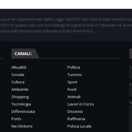
 Journal regolamentato dalla Legge 103/2012 (art.3-Bis) e dalla Sentenza d
012. In quanto tale non ha l'obbligo di registrazione in Tribunale nè di av
entra nell'informazione telematica di tipo Free Press.
CANALI:
Attualità
Politica
Sociale
Turismo
Cultura
Sport
E
Ambiente
Food
Shopping
Animali
M
Tecnologia
Lavori in Corso
Differenziata
Dissesto
Porto
Raffineria
Nei Dintorni
Polizia Locale