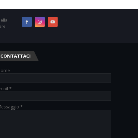
ella
ere
CONTATTACI
Nome
mail
*
essaggio
*