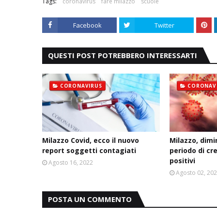
Tags:
coronavirus
fare milazzo
scuole
Facebook
Twitter
QUESTI POST POTREBBERO INTERESSARTI
CORONAVIRUS
CORONAV
Milazzo Covid, ecco il nuovo
Milazzo, dim
report soggetti contagiati
periodo di cr
positivi
Agosto 16, 2022
Agosto 02, 20
POSTA UN COMMENTO