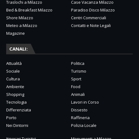
Traslochi a Milazzo
Case Vacanza Milazzo
Bed & Breakfast Milazzo
Paradiso Disco Milazzo
Shore Milazzo
Centri Commerciali
Meteo a Milazzo
Contatti e Note Legali
Magazine
CANALI:
Attualità
Politica
Sociale
Turismo
Cultura
Sport
Ambiente
Food
Shopping
Animali
Tecnologia
Lavori in Corso
Differenziata
Dissesto
Porto
Raffineria
Nei Dintorni
Polizia Locale
Itinerari Turistici
Monumenti a Milazzo