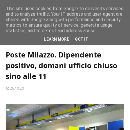
persone
This site uses cookies from Google to deliver its services
and to analyze traffic. Your IP address and user-agent are
Milazzo 28ª Sagra del Pesce a Vaccarella: il programma
shared with Google along with performance and security
EVENTI
metrics to ensure quality of service, generate usage
statistics, and to detect and address abuse.
Home page
poste-milazzo
Poste Milazzo. Dipendente positivo,
LEARN MORE
GOT IT
domani ufficio chiuso sino alle 11
Poste Milazzo. Dipendente
positivo, domani ufficio chiuso
sino alle 11
26.10.20