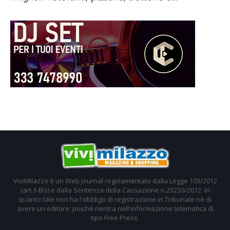
ViviMilazzo è un Web Journal regolamentato dalla Legge 103/2012
(art.3-Bis) e dalla Sentenza della Cassazione n.23230/2012. In
quanto tale non ha l'obbligo di registrazione in Tribunale nè di
avere un editore, poiché rientra nell'informazione telematica di
tipo Free Press.