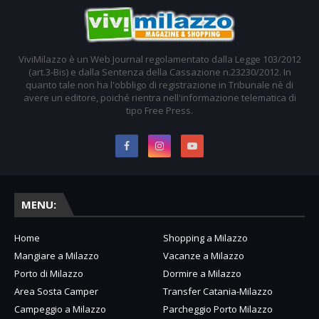
ViviMilazzo è un Web Journal regolamentato dalla Legge 103/2012
(art.3-Bis) e dalla Sentenza della Cassazione n.23230/2012. In
quanto tale non ha l'obbligo di registrazione in Tribunale nè di
avere un editore, poiché rientra nell'informazione telematica di
tipo Free Press.
MENU:
Home
Shopping a Milazzo
Mangiare a Milazzo
Vacanze a Milazzo
Porto di Milazzo
Dormire a Milazzo
Area Sosta Camper
Transfer Catania-Milazzo
Campeggio a Milazzo
Parcheggio Porto Milazzo