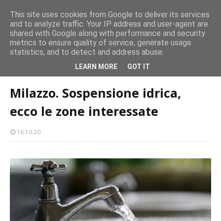
CASTELLO-MILAZZO
This site uses cookies from Google to deliver its services
and to analyze traffic. Your IP address and user-agent are
Milazzo 28ª Sagra del Pesce a Vaccarella: il programma
shared with Google along with performance and security
EVENTI
metrics to ensure quality of service, generate usage
statistics, and to detect and address abuse.
Home page
lavori in corso
Milazzo. Sospensione idrica, ecco le zone
LEARN MORE
GOT IT
interessate
Milazzo. Sospensione idrica,
ecco le zone interessate
16.10.20