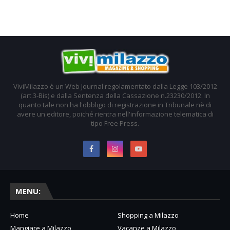
ViviMilazzo è un Web Journal regolamentato dalla Legge 103/2012
(art.3-Bis) e dalla Sentenza della Cassazione n.23230/2012. In
quanto tale non ha l'obbligo di registrazione in Tribunale nè di
avere un editore, poiché rientra nell'informazione telematica di
tipo Free Press.
MENU:
Home
Shopping a Milazzo
Mangiare a Milazzo
Vacanze a Milazzo