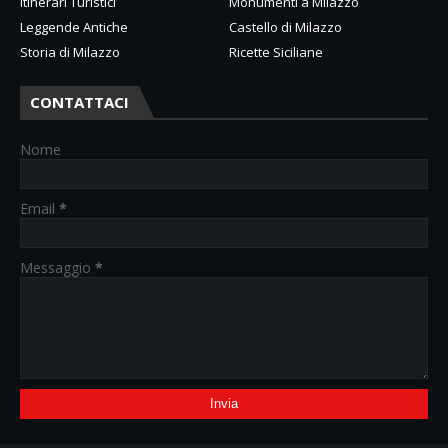
Itinerari Turistici
Monumenti a Milazzo
Leggende Antiche
Castello di Milazzo
Storia di Milazzo
Ricette Siciliane
CONTATTACI
Nome
Email
*
Messaggio
*