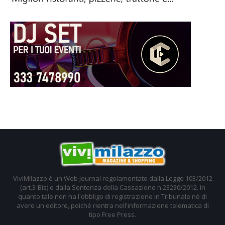
ViviMilazzo è un Web Journal regolamentato dalla Legge 103/2012
(art.3-Bis) e dalla Sentenza della Cassazione n.23230/2012. In
quanto tale non ha l'obbligo di registrazione in Tribunale nè di
avere un editore, poiché rientra nell'informazione telematica di
tipo Free Press.